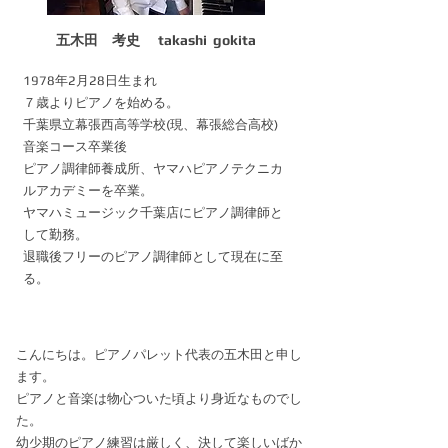
​五木田 考史 takashi gokita
1978年2月28日生まれ
７歳よりピアノを始める。
千葉県立幕張西高等学校(現、幕張総合高校)
音楽コース卒業後
ピアノ調律師養成所、ヤマハピアノテクニカ
ルアカデミーを卒業。
​ヤマハミュージック千葉店にピアノ調律師と
して勤務。
​退職後フリーのピアノ調律師として現在に至
る。
こんにちは。ピアノパレット代表の五木田と申し
ます。
ピアノと音楽は物心ついた頃より身近なものでし
た。
​幼少期のピアノ練習は厳しく、決して楽しいばか