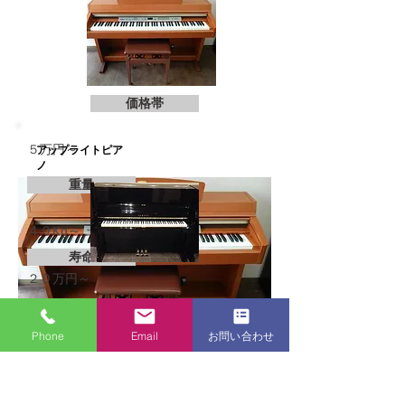
価格帯
​５万円～
​アップライトピア
ノ
重量
​４０Kg～
寿命
​２０万円～
​１０～２０年
価格帯
調律
Phone
Email
お問い合わせ
重量
​不要