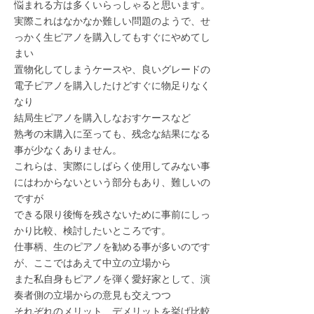
​悩まれる方は多くいらっしゃると思います。
実際これはなかなか難しい問題のようで、せ
っかく生ピアノを購入してもすぐにやめてし
まい
置物化してしまうケースや、良いグレードの
電子ピアノを購入したけどすぐに物足りなく
なり
結局生ピアノを購入しなおすケースなど
熟考の末購入に至っても、残念な結果になる
事が少なくありません。
これらは、実際にしばらく使用してみない事
にはわからないという部分もあり、難しいの
ですが
​できる限り後悔を残さないために事前にしっ
かり比較、検討したいところです。
仕事柄、生のピアノを勧める事が多いのです
が、ここではあえて中立の立場から
​また私自身もピアノを弾く愛好家として、演
奏者側の立場からの意見も交えつつ
​それぞれのメリット、デメリットを挙げ比較