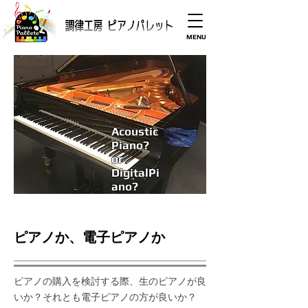
MENU
Acoustic
Piano?
or
DigitalPi
ano?
​ピアノか、電子ピアノか
​ピアノの購入を検討する際、生のピアノが良
いか？それとも電子ピアノの方が良いか？